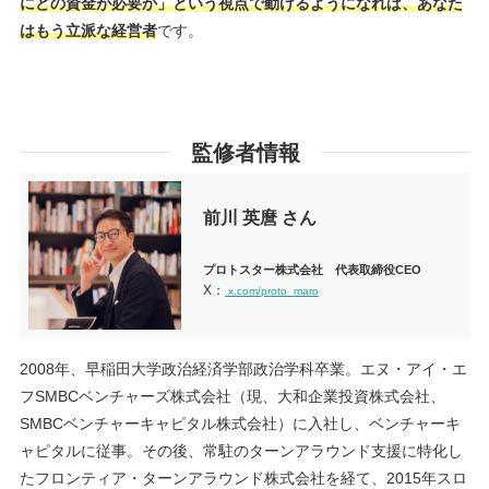
にどの資金が必要か」という視点で動けるようになれば、あなた
はもう立派な経営者
です。
監修者情報
前川 英麿 さん
プロトスター株式会社 代表取締役CEO
X：
x.com/proto_maro
2008年、早稲田大学政治経済学部政治学科卒業。エヌ・アイ・エ
フSMBCベンチャーズ株式会社（現、大和企業投資株式会社、
SMBCベンチャーキャピタル株式会社）に入社し、ベンチャーキ
ャピタルに従事。その後、常駐のターンアラウンド支援に特化し
たフロンティア・ターンアラウンド株式会社を経て、2015年スロ