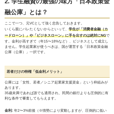
2. 学生融資の最強の味方「日本政策金
融公庫」とは？
ここで一つ、元VCとして強く忠告しておきます。
いくら親にバレたくないからといって、
学生が「消費者金融（カ
ードローン）」や「ビジネスローン」に手を出すのは絶対にNG
で
す。金利が高すぎて（年15〜18%など）、ビジネスとして成立し
ません。学生起業家が使うべきは、国が運営する「日本政策金融
公庫（公庫）」一択です。
若者だけの特権「低金利メリット」
公庫には「女性、若者／シニア起業家支援資金」という枠組みが
あります。
35歳未満であれば誰でも適用され、民間の銀行よりも圧倒的に有
利な条件で審査してもらえます。
金利:
年2〜3%前後（※情勢により変動しますが、圧倒的に低い