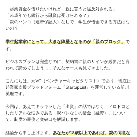
「起業資金を借りたいけれど、親に言うと猛反対される」
「未成年でも銀行から融資は受けられる？」
「親のハンコ（連帯保証人）なしで、学生が借金できる方法はな
いの？」
学生起業家にとって、大きな障壁となるのが「親のブロック」
で
す。
ビジネスプランは完璧なのに、契約書に親のサインが必要だと言
われて諦めてしまう……そんなケースも見てきました。
こんにちは。元VC（ベンチャーキャピタリスト）であり、現在は
起業家支援プラットフォーム『StartupList』を運営している前川
英麿です。
今回は、あえてキラキラした「出資」の話ではなく、ドロドロと
したリアルな悩みである「親バレなしの借金（融資）」につい
て、制度の裏側と突破口を解説します。
結論から申し上げます。
あなたが18歳以上であれば、親の同意な