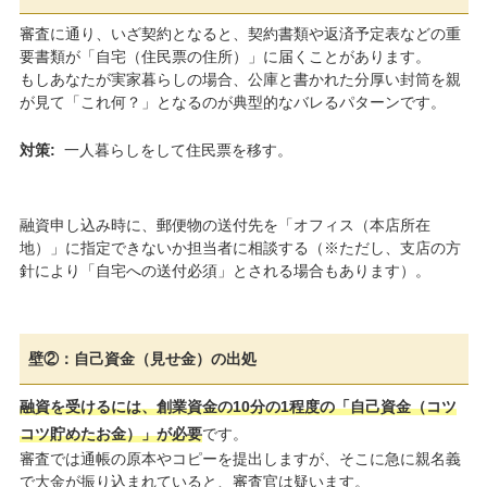
審査に通り、いざ契約となると、契約書類や返済予定表などの重
要書類が「自宅（住民票の住所）」に届くことがあります。
もしあなたが実家暮らしの場合、公庫と書かれた分厚い封筒を親
が見て「これ何？」となるのが典型的なバレるパターンです。
対策:
一人暮らしをして住民票を移す。
融資申し込み時に、郵便物の送付先を「オフィス（本店所在
地）」に指定できないか担当者に相談する（※ただし、支店の方
針により「自宅への送付必須」とされる場合もあります）。
壁②：自己資金（見せ金）の出処
融資を受けるには、創業資金の10分の1程度の「自己資金（コツ
コツ貯めたお金）」が必要
です。
審査では通帳の原本やコピーを提出しますが、そこに急に親名義
で大金が振り込まれていると、審査官は疑います。