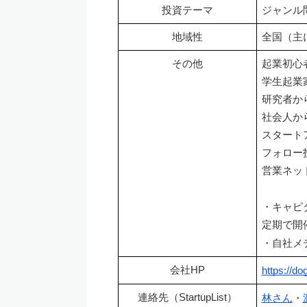
投資テーマ
ジャンル
地域性
全国（主
その他
起業初心
学生起業
研究者か
社会人か
スタート
フォロー
営業ネッ
・キャピ
定期で開
・自社メ
会社HP
https://do
連絡先（StartupList）
林さん
・