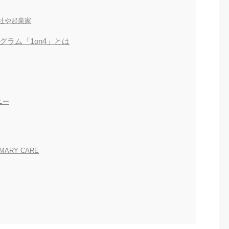
社や起業家
ラム「1on4」とは
ニー
ARY CARE