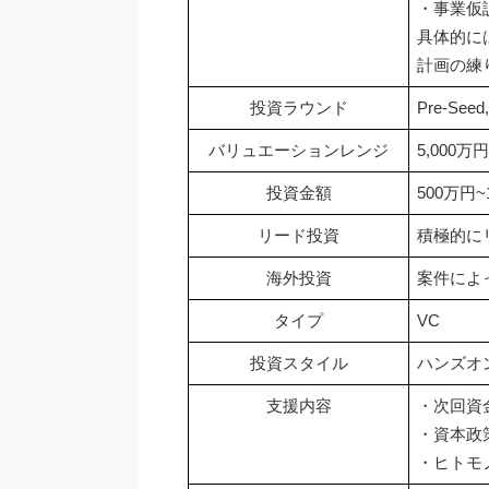
・事業仮
具体的に
計画の練
投資ラウンド
Pre-Seed,
バリュエーションレンジ
5,000万
投資金額
500万円
リード投資
積極的に
海外投資
案件によ
タイプ
VC
投資スタイル
ハンズオ
支援内容
・次回資
・資本政
・ヒトモ