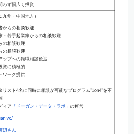
問わず幅広く投資
に九州・中国地方）
者からの相談歓迎
家・若手起業家からの相談歓迎
らの相談歓迎
らの相談歓迎
アップへの転職相談歓迎
投資に積極的
トワーク提供
タリスト4名に同時に相談が可能なプログラム"1on4"を不
催
ディア
「ドーガン・データ・ラボ」
の運営
gan.vc/
渡辺さん